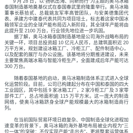
9 月 28 日，以“扬帆出海、向新而行”为主题的奥马
冰箱
泰国制造基地奠基仪式在泰国春武里府隆重举行。奥马冰箱
董事长蔡拾贰、总裁姚友军率高管团队，与安美德集团代
表、承建方中建泰代表共同为项目培土，标志着这家中国冰
箱领军企业的全球产能布局迈入新阶段，其全球年产能将由
此提升至
2100 万台，行业领先地位进一步巩固。
据了解，奥马冰箱泰国制造基地是公司海外战略布局的
关键一环，项目总投资超
10 亿元人民币，总建筑面积近 20
万平方米，规划建设冰箱工厂、
冷柜
工厂、配件制造中心，
以及配套的展厅与办公设施。该基地将分期推进建设，未来
主要聚焦高端冰箱与智能冷柜生产，全面建成后年产能可达
300 万台。
随着泰国基地的启动，奥马冰箱制造体系正式进入全球
化运营阶段。目前，公司已构建起分布在中国和泰国的四大
工业园区，其中包括
9 家冰箱工厂，2 家冷柜工厂及 3 家零
部件工厂，总占地面积逾 115 万平方米。这一庞大的制造
网络，使奥马冰箱跻身全球产能规模最大的冰箱制造商行
列。
在当前国际贸易环境日趋复杂、中国制造全球化进程加
速变革的背景下，奥马冰箱的海外基地布局被业内视为
“三
位一体”的突破：不仅实现产能“走出去”，更将整套运营体系