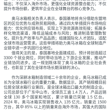
输出；不仅深入海外市场，更强化全球资源整合能力；不仅
提升市场份额，更筑牢企业在全球舞台的核心竞争力。
奥马冰箱相关负责人表示，泰国基地将充分借助东盟地
区的区位优势与成熟贸易网络，通过四大举措提升市场响应
能力：优化供应链布局，实现上下游资源高效衔接；拓展多
样化物流渠道，降低运输成本与风险；推进制造管理数智
化，提升生产效率与产品品质；组建国际化人才团队，适配
全球市场运营需求。这些举措将助力奥马冰箱在全球制造产
业链中进一步巩固行业地位。
值得关注的是，泰国基地全面建成后，预计将创造超过
3300 个就业岗位，同时带动当地上下游企业发展，推动产
业链协同进步。这一规划既体现了奥马冰箱的企业社会责
任，也彰显了其在全球市场长期深耕的决心。
作为深耕冰箱制造领域二十余年的企业，奥马冰箱已成
长为全球冰箱行业的重要力量。数据显示，其产销规模目前
位居全球冰箱行业第四，是全球冰箱出口最大的制造企业。
公司总部位于
广东
中山市，全球员工逾
1.4 万人，产品远销
全球 130 多个国家和地区，累计销量已突破 1.5 亿台。
2024 年，奥马冰箱实现销售收入 135 亿元，销量近 1500
万台，其中 85% 以上的销量来自海外市场，其强大的国际