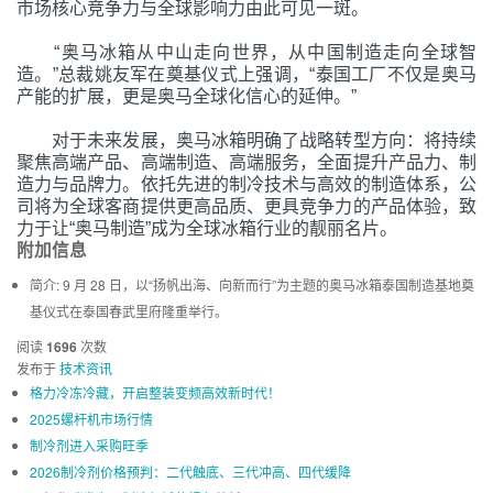
市场核心竞争力与全球影响力由此可见一斑。
“奥马冰箱从中山走向世界，从中国制造走向全球智
造。”总裁姚友军在奠基仪式上强调，“泰国工厂不仅是奥马
产能的扩展，更是奥马全球化信心的延伸。”
对于未来发展，奥马冰箱明确了战略转型方向：将持续
聚焦高端产品、高端制造、高端服务，全面提升产品力、制
造力与品牌力。依托先进的制冷技术与高效的制造体系，公
司将为全球客商提供更高品质、更具竞争力的产品体验，致
力于让
“奥马制造”成为全球冰箱行业的靓丽名片。
附加信息
简介:
9 月 28 日，以“扬帆出海、向新而行”为主题的奥马冰箱泰国制造基地奠
基仪式在泰国春武里府隆重举行。
阅读
1696
次数
发布于
技术资讯
格力冷冻冷藏，开启整装变频高效新时代！
2025螺杆机市场行情
制冷剂进入采购旺季
2026制冷剂价格预判：二代触底、三代冲高、四代缓降