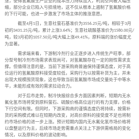
涨，使得氢氟酸生产企业的成本压力持续加大，利润空间被大幅压
缩，部分企业已陷入亏损境地，这不仅从根本上遏制了氢氟酸价格
的下行可能，也进一步激发了市场主体的推涨意愿。
截至
月
日，生意社萤石基准价为
元
吨，相较于
月
4
1
3556.25
/
3
初的
元
吨，累计上涨
；生意社硫酸基准价为
元
3431.25
/
3.64%
1580.00
/
吨，较
月初的
元
吨大幅上涨
，原料端的涨价幅度尤
3
1057.50
/
49.41%
为显著。
需求端来看，下游制冷剂行业正逐步进入传统生产旺季，部
分型号制冷剂市场需求表现尚可，对氢氟酸存在一定的刚性需求支
撑。但值得注意的是，当前下游采购商普遍保持谨慎态度，对于高
位运行的氢氟酸原料接受度较低，采购行为以按需补货为主，并未
出现大规模囤货现象，这也导致当前氢氟酸市场成交量处于中等水
平，未能形成有效的需求拉动合力。
对于后市走势，制冷快报综合多方面因素判断，短期内无水
氟化氢市场将受到原料萤石、硫酸价格高位运行的有力支撑，价格
下行空间有限。但同时，下游采购商的谨慎态度仍将持续，按需补
货的采购模式难以在短期内改变，对高价原料的接受度不足也将制
约市场价格的进一步上涨。预计短期内国内无水氟化氢市场价格将
以盘整运行为主，后续市场走势需重点关注上下游供需格局的变化
情况，以及原料价格的波动影响。