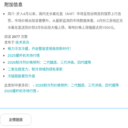
附加信息
简介:
步入4月以来，国内无水氟化氢（AHF）市场呈现出明显的强势上行态
势，市场价格出现显著攀升。从最新监测的市场数据来看，4月份江浙地区无
水氟化氢送到价较3月份出现大幅上扬，每吨价格上涨幅度达到1500元。
阅读
2077
次数
发布于
技术资讯
格力冷冻冷藏，开启整装变频高效新时代！
2025螺杆机市场行情
2026制冷剂价格预判：二代触底、三代冲高、四代缓降
二氧化碳发力，制冷领域的绿色革新
冷链赋能餐饮升级
此类别中更多的：
« 2026制冷剂价格预判：二代触底、三代冲高、四代缓降
2025螺杆机市场行情 »
友情链接