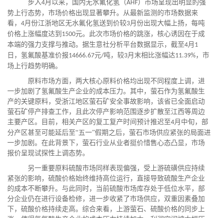
步入
月以来，国内无水氟化氢（
）市场呈现出明显的强
4
AHF
势上行态势，市场价格出现显著攀升。从最新监测的市场数据来
看，
月份江浙地区无水氟化氢送到价较
月份出现大幅上扬，每吨
4
3
价格上涨幅度达到
元。此次市场价格的跳涨，核心诱因在于成
1500
本端的强力支撑与推动。据生意社分析平台数据显示，截至
月
4
1
日，氢氟酸基准价报
元
吨，较
月末相比涨幅达
，市
14666.67
/
3
11.39%
场上行趋势明确。
原料市场方面，两大核心原料价格均出现不同程度上调，进
一步加剧了氢氟酸生产企业的成本压力。其中，萤石作为氢氟酸生
产的关键原料，受浙江地区萤石矿安全事故影响，该省已全面启动
萤石矿停产排查工作，且此次停产影响范围逐步扩散至江西等周边
主要产区。目前，相关产区的复工复产时间预计推迟至
月中旬，部
4
分产区甚至可能延后至“五一”假期之后，萤石市场供应紧张的局面进
一步加剧。在此背景下，萤石行业从业者挺价惜售心态凸显，市场
报价呈现试探性上调态势。
另一重要原料硫酸市场同样表现偏强，受上游硫磺供应持续
紧张的影响，硫酸价格始终维持高位运行，直接导致硫酸生产企业
的成本不断攀升。与此同时，当前硫酸市场库存处于低位水平，部
分企业仍在进行设备检修，进一步收紧了市场供应，双重因素叠加
下，硫酸价格持续走高。综合来看，上游萤石、硫酸价格的同步上