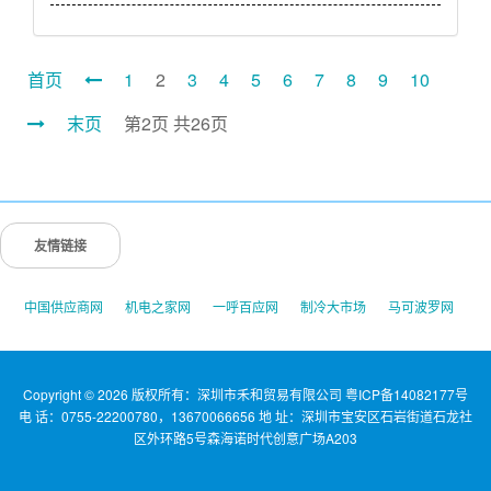
首页
1
2
3
4
5
6
7
8
9
10
末页
第2页 共26页
友情链接
中国供应商网
机电之家网
一呼百应网
制冷大市场
马可波罗网
Copyright © 2026 版权所有：深圳市禾和贸易有限公司
粤ICP备14082177号
电 话：0755-22200780，13670066656 地 址：深圳市宝安区石岩街道石龙社
区外环路5号森海诺时代创意广场A203